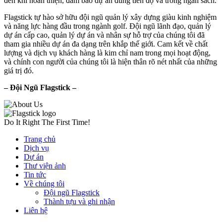
đến khi hoàn thiện, đảm bảo dự án đúng tiến độ và trong ngân sách.
Flagstick tự hào sở hữu đội ngũ quản lý xây dựng giàu kinh nghiệm
và năng lực hàng đầu trong ngành golf. Đội ngũ lãnh đạo, quản lý
dự án cấp cao, quản lý dự án và nhân sự hỗ trợ của chúng tôi đã
tham gia nhiều dự án đa dạng trên khắp thế giới. Cam kết về chất
lượng và dịch vụ khách hàng là kim chỉ nam trong mọi hoạt động,
và chính con người của chúng tôi là hiện thân rõ nét nhất của những
giá trị đó.
– Đội Ngũ Flagstick –
Do It Right The First Time!
Trang chủ
Dịch vụ
Dự án
Thư viện ảnh
Tin tức
Về chúng tôi
Đội ngũ Flagstick
Thành tựu và ghi nhận
Liên hệ