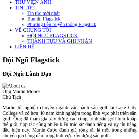
THƯ VIỆN ẢNH
TIN TỨC
Tin tức mới nhất
Bản tin Flagstick
Phương tiện truyền thông Flagstick
VỀ CHÚNG TÔI
ĐỘI NGŨ FLAGSTICK
THÀNH TỰU VÀ GHI NHẬN
LIÊN HỆ
Đội Ngũ Flagstick
Đội Ngũ Lãnh Đạo
Ông Martin Moore
Chủ Tịch
Martin tốt nghiệp chuyên ngành vận hành sân golf tại Lake City
College và có hơn 40 năm kinh nghiệm trong lĩnh vực phát triển sân
golf. Ông đã tham gia xây dựng các công trình sân golf trên khắp
thế giới, hợp tác cùng nhiều kiến trúc sư danh tiếng và uy tín hàng
đầu hiện nay. Martin được đánh giá rộng rãi là một trong những
chuyên gia hàng đầu trong lĩnh vực xây dựng sân golf.