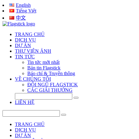
English
Tiếng Việt
中文
TRANG CHỦ
DỊCH VỤ
DỰ ÁN
THƯ VIỆN ẢNH
TIN TỨC
Tin tức mới nhất
Bản tin Flagstick
Báo chí & Truyền thông
VỀ CHÚNG TÔI
ĐỘI NGŨ FLAGSTICK
CÁC GIẢI THƯỞNG
LIÊN HỆ
TRANG CHỦ
DỊCH VỤ
DỰ ÁN