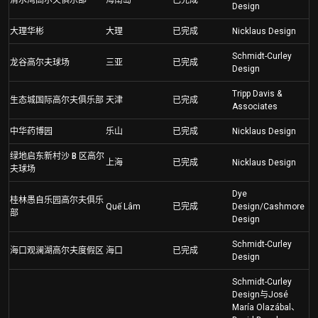
清水湾高尔夫俱乐部
海南岛
已完成
Design
大理华彬
大理
已完成
Nicklaus Design
Schmidt-Curley
龙谷高尔夫球场
三亚
已完成
Design
Tripp Davis &
生态城国际高尔夫俱乐部
天津
已完成
Associates
中华药博园
乐山
已完成
Nicklaus Design
绿地启东新村沙 B 区高尔
上海
已完成
Nicklaus Design
夫球场
Dye
桂林愚自乐园高尔夫俱乐
Quế Lâm
已完成
Design/Cashmore
部
Design
Schmidt-Curley
海口观澜湖高尔夫度假区
海口
已完成
Design
Schmidt-Curley
Design与José
María Olazábal、