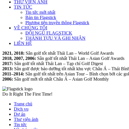
THƯ VIỆN ẢNH
TIN TỨC
Tin tức mới nhất
Bản tin Flagstick
Phương tiện truyền thông Flagstick
VỀ CHÚNG TÔI
ĐỘI NGŨ FLAGSTICK
THÀNH TỰU VÀ GHI NHẬN
LIÊN HỆ
2021, 2018:
Sân golf tốt nhất Thái Lan – World Golf Awards
2018, 2007, 2006:
Sân golf tốt nhất Thái Lan – Asian Golf Awards
2017:
Sân golf tốt nhất Thái Lan – Tạp chí Golf Digest
2013:
Sân golf được bảo dưỡng tốt nhất khu vực Châu Á – Thái Bì
2011–2014:
Sân golf tốt nhất trên Asian Tour – Bình chọn bởi các go
2006:
Sân golf mới tốt nhất Châu Á – Asian Golf Monthly
Do It Right The First Time!
Trang chủ
Dịch vụ
Dự án
Thư viện ảnh
Tin tức