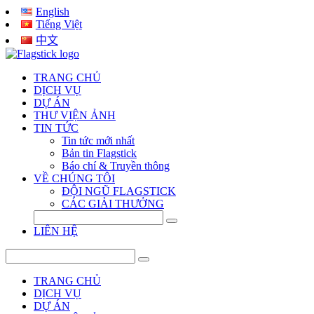
English
Tiếng Việt
中文
TRANG CHỦ
DỊCH VỤ
DỰ ÁN
THƯ VIỆN ẢNH
TIN TỨC
Tin tức mới nhất
Bản tin Flagstick
Báo chí & Truyền thông
VỀ CHÚNG TÔI
ĐỘI NGŨ FLAGSTICK
CÁC GIẢI THƯỞNG
LIÊN HỆ
TRANG CHỦ
DỊCH VỤ
DỰ ÁN