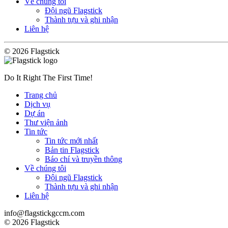
Về chúng tôi
Đội ngũ Flagstick
Thành tựu và ghi nhận
Liên hệ
© 2026 Flagstick
Do It Right The First Time!
Trang chủ
Dịch vụ
Dự án
Thư viện ảnh
Tin tức
Tin tức mới nhất
Bản tin Flagstick
Báo chí và truyền thông
Về chúng tôi
Đội ngũ Flagstick
Thành tựu và ghi nhận
Liên hệ
info@flagstickgccm.com
© 2026 Flagstick