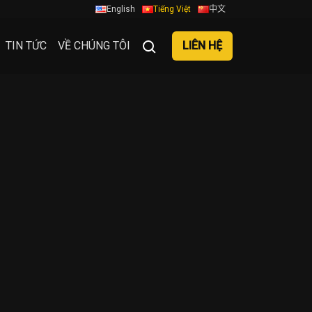
English
Tiếng Việt
中文
TIN TỨC
VỀ CHÚNG TÔI
LIÊN HỆ