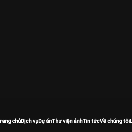
rang chủ
Dịch vụ
Dự án
Thư viện ảnh
Tin tức
Về chúng tôi