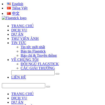
English
Tiếng Việt
中文
TRANG CHỦ
DỊCH VỤ
DỰ ÁN
THƯ VIỆN ẢNH
TIN TỨC
Tin tức mới nhất
Bản tin Flagstick
Báo chí & Truyền thông
VỀ CHÚNG TÔI
ĐỘI NGŨ FLAGSTICK
CÁC GIẢI THƯỞNG
LIÊN HỆ
TRANG CHỦ
DỊCH VỤ
DỰ ÁN