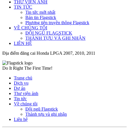
THƯ VIỆN ẢNH
TIN TỨC
Tin tức mới nhất
Bản tin Flagstick
Phương tiện truyền thông Flagstick
VỀ CHÚNG TÔI
ĐỘI NGŨ FLAGSTICK
THÀNH TỰU VÀ GHI NHẬN
LIÊN HỆ
Địa điểm đăng cai Honda LPGA 2007, 2010, 2011
Do It Right The First Time!
Trang chủ
Dịch vụ
Dự án
Thư viện ảnh
Tin tức
Về chúng tôi
Đội ngũ Flagstick
Thành tựu và ghi nhận
Liên hệ